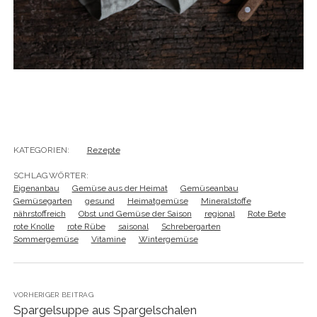
KATEGORIEN:
Rezepte
SCHLAGWÖRTER:
Eigenanbau
Gemüse aus der Heimat
Gemüseanbau
Gemüsegarten
gesund
Heimatgemüse
Mineralstoffe
nährstoffreich
Obst und Gemüse der Saison
regional
Rote Bete
rote Knolle
rote Rübe
saisonal
Schrebergarten
Sommergemüse
Vitamine
Wintergemüse
VORHERIGER BEITRAG
Spargelsuppe aus Spargelschalen