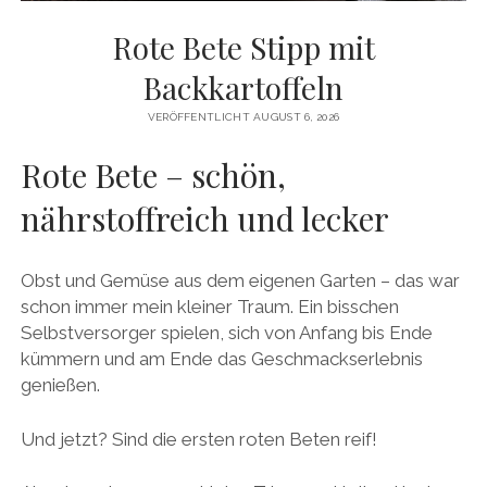
facebook
pinterest
instagram
amazon
E-
Mail
Rote Bete Stipp mit
Backkartoffeln
VERÖFFENTLICHT AUGUST 6, 2026
Rote Bete – schön,
nährstoffreich und lecker
Obst und Gemüse aus dem eigenen Garten – das war
schon immer mein kleiner Traum. Ein bisschen
Selbstversorger spielen, sich von Anfang bis Ende
kümmern und am Ende das Geschmackserlebnis
genießen.
Und jetzt? Sind die ersten roten Beten reif!