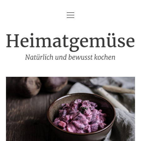
Menü
HEIMATGEMÜSE
öffnen
DIE MARKE – HEIMATGEMÜSE
Heimatgemüse
DAS KOCHBUCH
FOODFOTOGRAFIE
SHOP
KONTAKT
REZEPTE
IMPRESSUM
DATENSCHUTZ