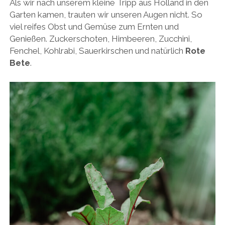
Als wir nach unserem kleine Tripp aus Holland in den
Garten kamen, trauten wir unseren Augen nicht. So
viel reifes Obst und Gemüse zum Ernten und
Genießen. Zuckerschoten, Himbeeren, Zucchini,
Fenchel, Kohlrabi, Sauerkirschen und natürlich
Rote
Bete
.