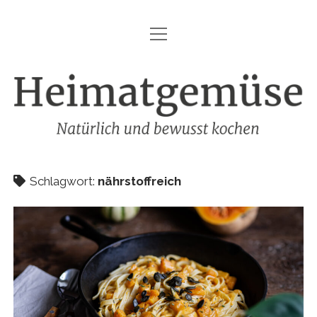
Menü
HEIMATGEMÜSE
öffnen
DIE MARKE – HEIMATGEMÜSE
Heimatgemüse
DAS KOCHBUCH
FOODFOTOGRAFIE
SHOP
Schlagwort:
nährstoffreich
KONTAKT
REZEPTE
IMPRESSUM
DATENSCHUTZ