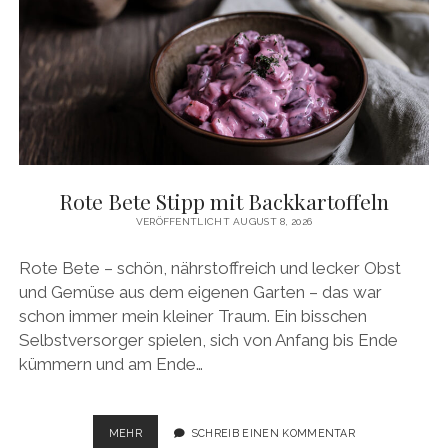
VE
GANE RE
ZEPTE MI
T KÜ
RBIS
Rote Bete Stipp mit Backkartoffeln
VERÖFFENTLICHT AUGUST 8, 2026
Rote Bete – schön, nährstoffreich und lecker Obst
und Gemüse aus dem eigenen Garten – das war
schon immer mein kleiner Traum. Ein bisschen
Selbstversorger spielen, sich von Anfang bis Ende
kümmern und am Ende…
ROTE
MEHR
SCHREIB EINEN KOMMENTAR