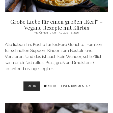
facebook
pinterest
instagram
amazon
E-
Mail
Große Liebe für einen großen „Kerl“ –
Vegane Rezepte mit Kürbis
VERÖFFENTLICHT AUGUST 8, 2026
Alle lieben ihn: Köche für leckere Gerichte, Familien
für schnellen Suppen, Kinder zum Basteln und
Verzieren. Und das ist auch kein Wunder, schließlich
kann er einfach alles. Prall, groß und (meistens)
leuchtend orange liegt er…
GROSSE L
MEHR
SCHREIB EINEN KOMMENTAR
IEBE F
ÜR E
INEN G
ROSSEN „K
ERL“ –