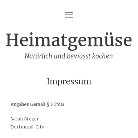
Menü
HEIMATGEMÜSE
öffnen
DIE MARKE – HEIMATGEMÜSE
Heimatgemüse
DAS KOCHBUCH
FOODFOTOGRAFIE
SHOP
Impressum
KONTAKT
REZEPTE
Angaben Gemäß § 5 TMG
IMPRESSUM
Sarah Greger
DATENSCHUTZ
Dortmund-City