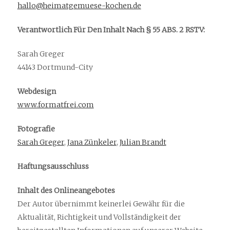
facebook
pinterest
instagram
amazon
E-
hallo@heimatgemuese-kochen.de
Mail
Verantwortlich Für Den Inhalt Nach § 55 ABS. 2 RSTV:
Sarah Greger
44143 Dortmund-City
Webdesign
www.formatfrei.com
Fotografie
Sarah Greger
,
Jana Zünkeler
,
Julian Brandt
Haftungsausschluss
I
nhalt des Onlineangebotes
Der Autor übernimmt keinerlei Gewähr für die
Aktualität, Richtigkeit und Vollständigkeit der