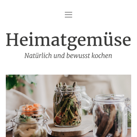
Menü
HEIMATGEMÜSE
öffnen
DIE MARKE – HEIMATGEMÜSE
Heimatgemüse
DAS KOCHBUCH
FOODFOTOGRAFIE
SHOP
KONTAKT
REZEPTE
IMPRESSUM
DATENSCHUTZ