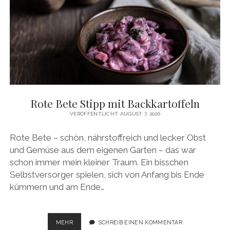
VE
GANE RE
ZEPTE MI
T KÜ
RBIS
Rote Bete Stipp mit Backkartoffeln
VERÖFFENTLICHT AUGUST 7, 2026
Rote Bete – schön, nährstoffreich und lecker Obst
und Gemüse aus dem eigenen Garten – das war
schon immer mein kleiner Traum. Ein bisschen
Selbstversorger spielen, sich von Anfang bis Ende
kümmern und am Ende…
ROTE
MEHR
SCHREIB EINEN KOMMENTAR