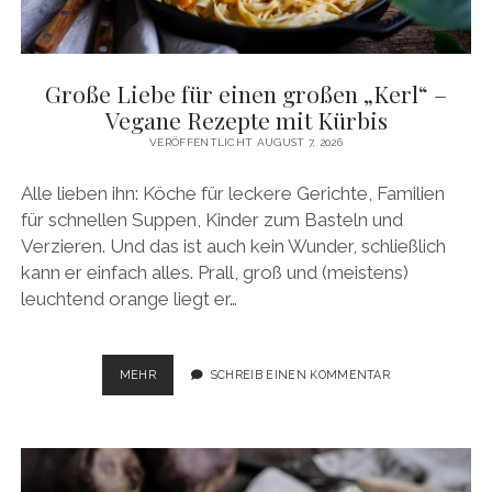
facebook
pinterest
instagram
amazon
E-
Mail
Große Liebe für einen großen „Kerl“ –
Vegane Rezepte mit Kürbis
VERÖFFENTLICHT AUGUST 7, 2026
Alle lieben ihn: Köche für leckere Gerichte, Familien
für schnellen Suppen, Kinder zum Basteln und
Verzieren. Und das ist auch kein Wunder, schließlich
kann er einfach alles. Prall, groß und (meistens)
leuchtend orange liegt er…
GROSSE L
MEHR
SCHREIB EINEN KOMMENTAR
IEBE F
ÜR E
INEN G
ROSSEN „K
ERL“ –