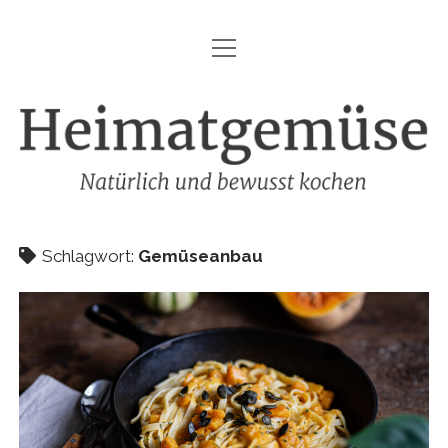
Menü
HEIMATGEMÜSE
öffnen
DIE MARKE – HEIMATGEMÜSE
Heimatgemüse
DAS KOCHBUCH
FOODFOTOGRAFIE
SHOP
Schlagwort:
Gemüseanbau
KONTAKT
REZEPTE
IMPRESSUM
DATENSCHUTZ