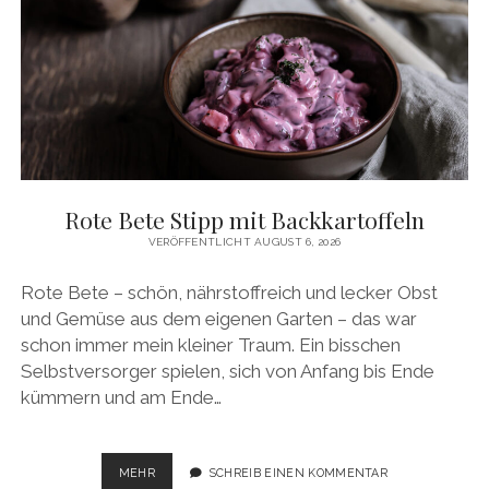
VE
GANE RE
ZEPTE MI
T KÜ
RBIS
Rote Bete Stipp mit Backkartoffeln
VERÖFFENTLICHT AUGUST 6, 2026
Rote Bete – schön, nährstoffreich und lecker Obst
und Gemüse aus dem eigenen Garten – das war
schon immer mein kleiner Traum. Ein bisschen
Selbstversorger spielen, sich von Anfang bis Ende
kümmern und am Ende…
ROTE
MEHR
SCHREIB EINEN KOMMENTAR