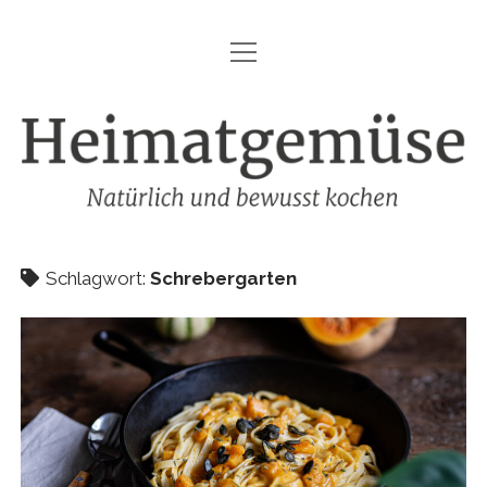
Menü
HEIMATGEMÜSE
öffnen
DIE MARKE – HEIMATGEMÜSE
Heimatgemüse
DAS KOCHBUCH
FOODFOTOGRAFIE
SHOP
Schlagwort:
Schrebergarten
KONTAKT
REZEPTE
IMPRESSUM
DATENSCHUTZ