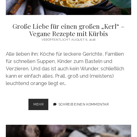
facebook
pinterest
instagram
amazon
E-
Mail
Große Liebe für einen großen „Kerl“ –
Vegane Rezepte mit Kürbis
VERÖFFENTLICHT AUGUST 6, 2026
Alle lieben ihn: Köche für leckere Gerichte, Familien
für schnellen Suppen, Kinder zum Basteln und
Verzieren. Und das ist auch kein Wunder, schließlich
kann er einfach alles. Prall, groß und (meistens)
leuchtend orange liegt er…
GROSSE L
MEHR
SCHREIB EINEN KOMMENTAR
IEBE F
ÜR E
INEN G
ROSSEN „K
ERL“ –