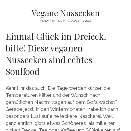
facebook
pinterest
instagram
amazon
E-
Mail
Vegane Nussecken
VERÖFFENTLICHT AUGUST 7, 2026
Einmal Glück im Dreieck,
bitte! Diese veganen
Nussecken sind echtes
Soulfood
Kennt ihr das auch: Die Tage werden kürzer, die
Temperaturen kälter und der Wunsch nach
gemütlichen Nachmittagen auf dem Sofa wächst?
Gerade jetzt, in den Wintermonaten, habe ich dann
besonders Lust auf eine leckere Nascherei. Weil,
ganz ehrlich, gibt’s etwas Schöneres, als mit einer
dicken Decke, Tee oder Kaffee und Süßigkeiten auf