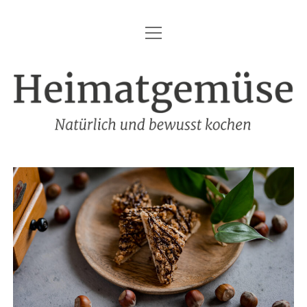
Menü
HEIMATGEMÜSE
öffnen
DIE MARKE – HEIMATGEMÜSE
Heimatgemüse
DAS KOCHBUCH
FOODFOTOGRAFIE
SHOP
KONTAKT
REZEPTE
IMPRESSUM
DATENSCHUTZ