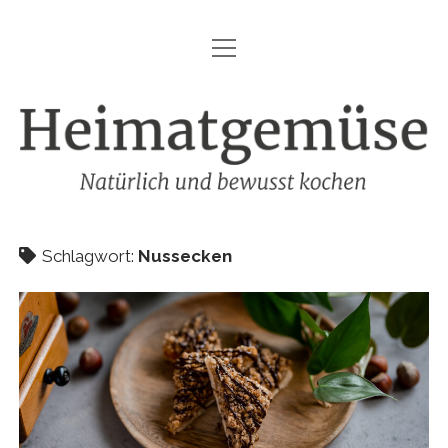
Menü
HEIMATGEMÜSE
öffnen
DIE MARKE – HEIMATGEMÜSE
Heimatgemüse
DAS KOCHBUCH
FOODFOTOGRAFIE
SHOP
Schlagwort:
Nussecken
KONTAKT
REZEPTE
IMPRESSUM
DATENSCHUTZ