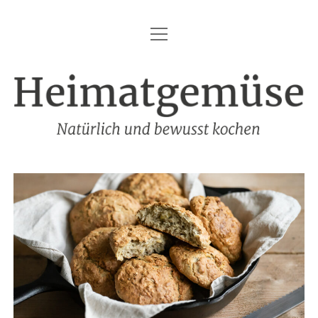
Menü
HEIMATGEMÜSE
öffnen
DIE MARKE – HEIMATGEMÜSE
Heimatgemüse
DAS KOCHBUCH
FOODFOTOGRAFIE
SHOP
KONTAKT
REZEPTE
IMPRESSUM
DATENSCHUTZ