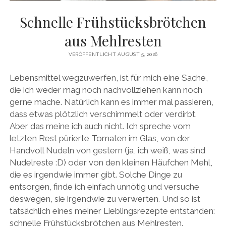
facebook
pinterest
instagram
amazon
E-
Mail
Schnelle Frühstücksbrötchen
aus Mehlresten
VERÖFFENTLICHT AUGUST 5, 2026
Lebensmittel wegzuwerfen, ist für mich eine Sache,
die ich weder mag noch nachvollziehen kann noch
gerne mache. Natürlich kann es immer mal passieren,
dass etwas plötzlich verschimmelt oder verdirbt.
Aber das meine ich auch nicht. Ich spreche vom
letzten Rest pürierte Tomaten im Glas, von der
Handvoll Nudeln von gestern (ja, ich weiß, was sind
Nudelreste :D) oder von den kleinen Häufchen Mehl,
die es irgendwie immer gibt. Solche Dinge zu
entsorgen, finde ich einfach unnötig und versuche
deswegen, sie irgendwie zu verwerten. Und so ist
tatsächlich eines meiner Lieblingsrezepte entstanden:
schnelle Frühstücksbrötchen aus Mehlresten.