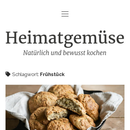
Menü
HEIMATGEMÜSE
öffnen
DIE MARKE – HEIMATGEMÜSE
Heimatgemüse
DAS KOCHBUCH
FOODFOTOGRAFIE
SHOP
Schlagwort:
Frühstück
KONTAKT
REZEPTE
IMPRESSUM
DATENSCHUTZ