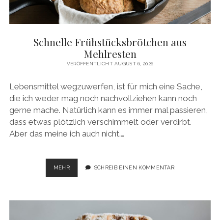
facebook
pinterest
instagram
amazon
E-
Mail
Schnelle Frühstücksbrötchen aus
Mehlresten
VERÖFFENTLICHT AUGUST 6, 2026
Lebensmittel wegzuwerfen, ist für mich eine Sache,
die ich weder mag noch nachvollziehen kann noch
gerne mache. Natürlich kann es immer mal passieren,
dass etwas plötzlich verschimmelt oder verdirbt.
Aber das meine ich auch nicht.…
SCHNELLE
MEHR
SCHREIB EINEN KOMMENTAR
FRÜHSTÜCKSBRÖTCHEN
AUS
MEHLRESTEN