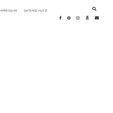
IMPRESSUM
DATENSCHUTZ
facebook
pinterest
instagram
amazon
E-
Mail
e