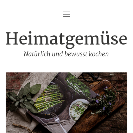
Menü
HEIMATGEMÜSE
öffnen
DIE MARKE – HEIMATGEMÜSE
Heimatgemüse
DAS KOCHBUCH
FOODFOTOGRAFIE
SHOP
KONTAKT
REZEPTE
IMPRESSUM
DATENSCHUTZ