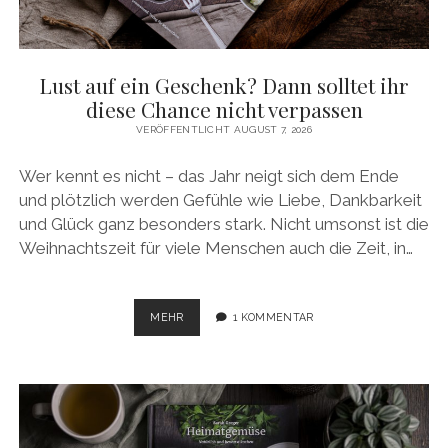
facebook
pinterest
instagram
amazon
E-
Mail
Lust auf ein Geschenk? Dann solltet ihr
diese Chance nicht verpassen
VERÖFFENTLICHT AUGUST 7, 2026
Wer kennt es nicht – das Jahr neigt sich dem Ende
und plötzlich werden Gefühle wie Liebe, Dankbarkeit
und Glück ganz besonders stark. Nicht umsonst ist die
Weihnachtszeit für viele Menschen auch die Zeit, in…
LUST
MEHR
1 KOMMENTAR
AUF
EIN
GESCHENK?
DANN
SOLLTET
IHR