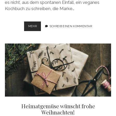
es nicht, aus dem spontanen Einfall, ein veganes
Kochbuch zu schreiben, die Marke…
HAPPY
MEHR
SCHREIB EINEN KOMMENTAR
BIRTHDAY
–
3
JAHRE
HEIMATGEMÜSE,
3
JAHRE
VEGANE
REZEPTE
Heimatgemüse wünscht frohe
Weihnachten!