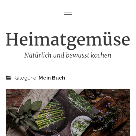
Menü
HEIMATGEMÜSE
öffnen
DIE MARKE – HEIMATGEMÜSE
Heimatgemüse
DAS KOCHBUCH
FOODFOTOGRAFIE
SHOP
Kategorie:
Mein Buch
KONTAKT
REZEPTE
IMPRESSUM
DATENSCHUTZ