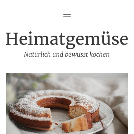
Menü
HEIMATGEMÜSE
öffnen
DIE MARKE – HEIMATGEMÜSE
Heimatgemüse
DAS KOCHBUCH
FOODFOTOGRAFIE
SHOP
KONTAKT
REZEPTE
IMPRESSUM
DATENSCHUTZ