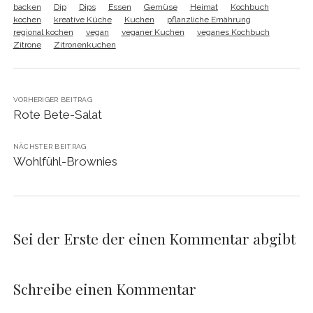
backen
Dip
Dips
Essen
Gemüse
Heimat
Kochbuch
kochen
kreative Küche
Kuchen
pflanzliche Ernährung
regional kochen
vegan
veganer Kuchen
veganes Kochbuch
Zitrone
Zitronenkuchen
VORHERIGER BEITRAG
Rote Bete-Salat
NÄCHSTER BEITRAG
Wohlfühl-Brownies
Sei der Erste der einen Kommentar abgibt
Schreibe einen Kommentar