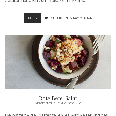
Zutaten habe ich zum Beispiel immer im…
ZITRONENKUCHEN
MEHR
SCHREIB EINEN KOMMENTAR
–
SO
EINFACH
&
LECKER
Rote Bete-Salat
VERÖFFENTLICHT AUGUST 6, 2026
Herbstzeit – die Blätter fallen, es wird kälter und das