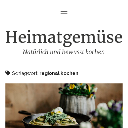
Menü
HEIMATGEMÜSE
öffnen
DIE MARKE – HEIMATGEMÜSE
Heimatgemüse
DAS KOCHBUCH
FOODFOTOGRAFIE
SHOP
Schlagwort:
regional kochen
KONTAKT
REZEPTE
IMPRESSUM
DATENSCHUTZ