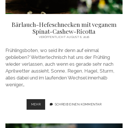
facebook
pinterest
instagram
amazon
E-
Mail
Bärlauch-Hefeschnecken mit veganem
Spinat-Cashew-Ricotta
VERÖFFENTLICHT AUGUST 6, 2026
Frühlingsboten, wo seid ihr denn auf einmal
geblieben? Wettertechnisch hat uns der Frühling
wieder verlassen, auch wenn es gerade sehr nach
Aprilwetter aussieht. Sonne, Regen, Hagel, Sturm,
alles dabei und im laufenden Wechsel innerhalb
weniger…
BÄRLAUCH-
MEHR
SCHREIB EINEN KOMMENTAR
HEFESCHNECKEN
MIT
VEGANEM
SPINAT-