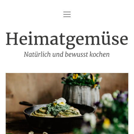
Menü
HEIMATGEMÜSE
öffnen
DIE MARKE – HEIMATGEMÜSE
Heimatgemüse
DAS KOCHBUCH
FOODFOTOGRAFIE
SHOP
KONTAKT
REZEPTE
IMPRESSUM
DATENSCHUTZ