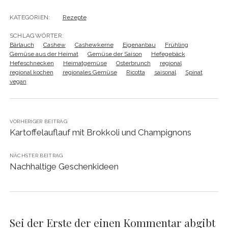
KATEGORIEN:
Rezepte
SCHLAGWÖRTER:
Bärlauch
Cashew
Cashewkerne
Eigenanbau
Frühling
Gemüse aus der Heimat
Gemüse der Saison
Hefegebäck
Hefeschnecken
Heimatgemüse
Osterbrunch
regional
regional kochen
regionales Gemüse
Ricotta
saisonal
Spinat
vegan
VORHERIGER BEITRAG
Kartoffelauflauf mit Brokkoli und Champignons
NÄCHSTER BEITRAG
Nachhaltige Geschenkideen
Sei der Erste der einen Kommentar abgibt