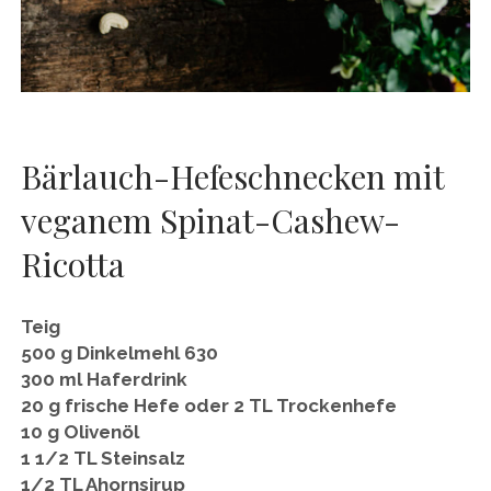
Bärlauch-Hefeschnecken mit
veganem Spinat-Cashew-
Ricotta
Teig
500 g Dinkelmehl 630
300 ml Haferdrink
20 g frische Hefe oder 2 TL Trockenhefe
10 g Olivenöl
1 1/2 TL Steinsalz
1/2 TL Ahornsirup