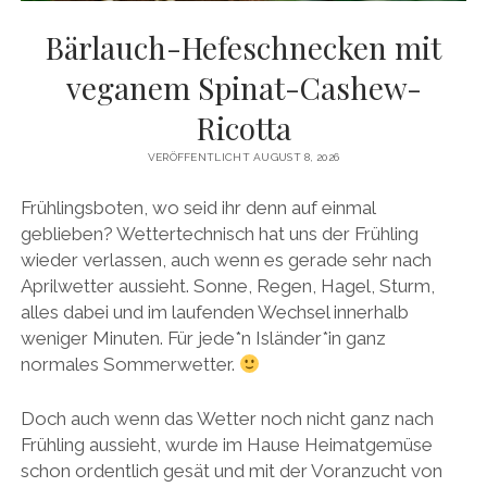
facebook
pinterest
instagram
amazon
E-
Mail
Bärlauch-Hefeschnecken mit
veganem Spinat-Cashew-
Ricotta
VERÖFFENTLICHT AUGUST 8, 2026
Frühlingsboten, wo seid ihr denn auf einmal
geblieben? Wettertechnisch hat uns der Frühling
wieder verlassen, auch wenn es gerade sehr nach
Aprilwetter aussieht. Sonne, Regen, Hagel, Sturm,
alles dabei und im laufenden Wechsel innerhalb
weniger Minuten. Für jede*n Isländer*in ganz
normales Sommerwetter.
Doch auch wenn das Wetter noch nicht ganz nach
Frühling aussieht, wurde im Hause Heimatgemüse
schon ordentlich gesät und mit der Voranzucht von