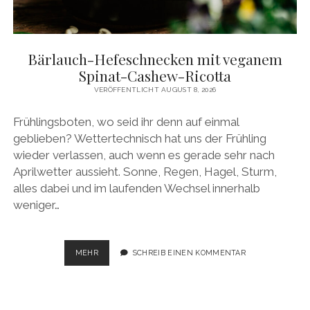
facebook
pinterest
instagram
amazon
E-
Mail
Bärlauch-Hefeschnecken mit veganem
Spinat-Cashew-Ricotta
VERÖFFENTLICHT AUGUST 8, 2026
Frühlingsboten, wo seid ihr denn auf einmal
geblieben? Wettertechnisch hat uns der Frühling
wieder verlassen, auch wenn es gerade sehr nach
Aprilwetter aussieht. Sonne, Regen, Hagel, Sturm,
alles dabei und im laufenden Wechsel innerhalb
weniger…
BÄRLAUCH-
MEHR
SCHREIB EINEN KOMMENTAR
HEFESCHNECKEN
MIT
VEGANEM
SPINAT-