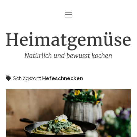
Menü
HEIMATGEMÜSE
öffnen
DIE MARKE – HEIMATGEMÜSE
Heimatgemüse
DAS KOCHBUCH
FOODFOTOGRAFIE
SHOP
Schlagwort:
Hefeschnecken
KONTAKT
REZEPTE
IMPRESSUM
DATENSCHUTZ