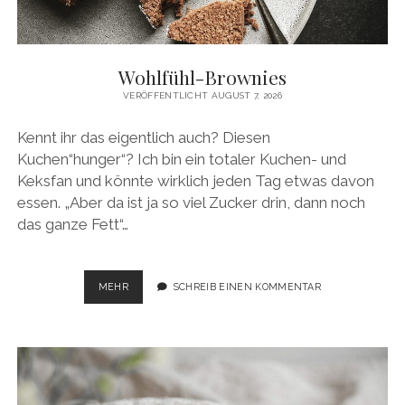
facebook
pinterest
instagram
amazon
E-
Mail
Wohlfühl-Brownies
VERÖFFENTLICHT AUGUST 7, 2026
Kennt ihr das eigentlich auch? Diesen
Kuchen“hunger“? Ich bin ein totaler Kuchen- und
Keksfan und könnte wirklich jeden Tag etwas davon
essen. „Aber da ist ja so viel Zucker drin, dann noch
das ganze Fett“…
WOHLFÜHL-
MEHR
SCHREIB EINEN KOMMENTAR
BROWNIES