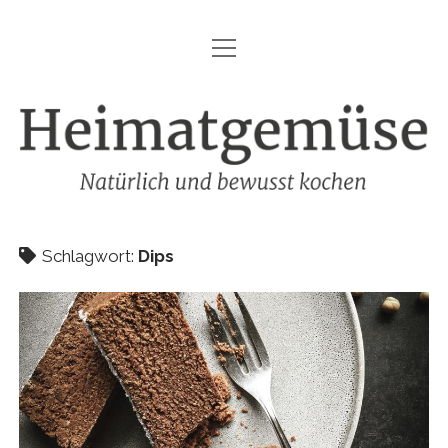
Menü
HEIMATGEMÜSE
öffnen
DIE MARKE – HEIMATGEMÜSE
Heimatgemüse
DAS KOCHBUCH
FOODFOTOGRAFIE
SHOP
Schlagwort:
Dips
KONTAKT
REZEPTE
IMPRESSUM
DATENSCHUTZ