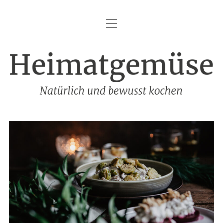
Menü
HEIMATGEMÜSE
öffnen
DIE MARKE – HEIMATGEMÜSE
Heimatgemüse
DAS KOCHBUCH
FOODFOTOGRAFIE
SHOP
KONTAKT
REZEPTE
IMPRESSUM
DATENSCHUTZ