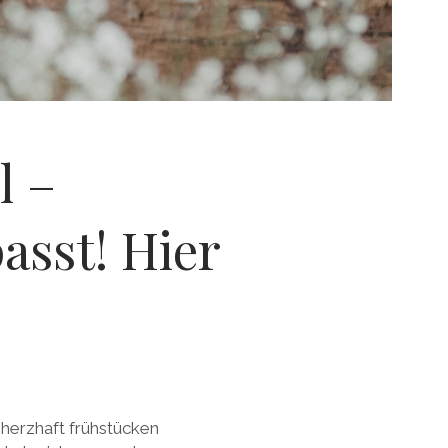
l –
sst! Hier
e herzhaft frühstücken