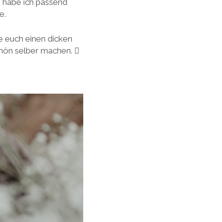
n, habe ich passend
e.
e euch einen dicken
chön selber machen. 