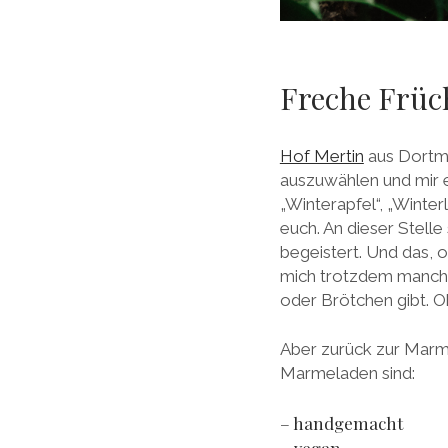
Freche Früch
Hof Mertin
aus Dortmu
auszuwählen und mir e
„Winterapfel“, „Winte
euch. An dieser Stelle
begeistert. Und das, 
mich trotzdem manchm
oder Brötchen gibt. O
Aber zurück zur Marme
Marmeladen sind:
– handgemacht
– vegan