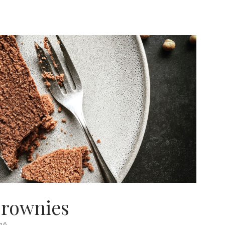
rownies
26