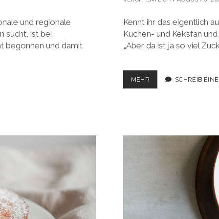
sonale und regionale
Kennt ihr das eigentlich a
sucht, ist bei
Kuchen- und Keksfan und 
at begonnen und damit
„Aber da ist ja so viel Zu
WOHLFÜHL-
MEHR
SCHREIB EIN
BROWNIES