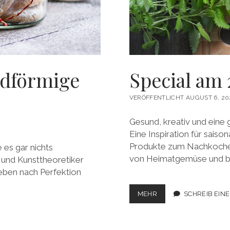
ndförmige
Special am 
VERÖFFENTLICHT AUGUST 6, 20
Gesund, kreativ und eine
Eine Inspiration für saiso
Produkte zum Nachkochen
 es gar nichts
von Heimatgemüse und b
h und Kunsttheoretiker
reben nach Perfektion
SPECIAL
MEHR
SCHREIB EIN
AM
2.
ADVENT