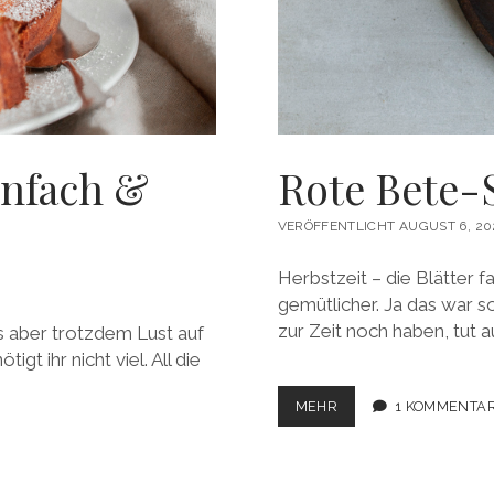
infach &
Rote Bete-S
VERÖFFENTLICHT AUGUST 6, 20
Herbstzeit – die Blätter f
gemütlicher. Ja das war s
zur Zeit noch haben, tut a
aus aber trotzdem Lust auf
t ihr nicht viel. All die
ROTE
MEHR
1 KOMMENTA
BETE-
SALAT