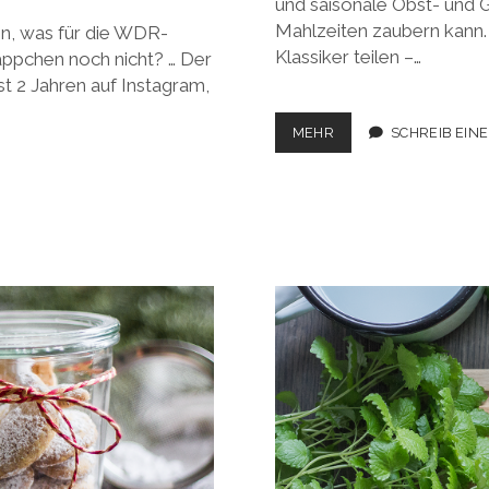
und saisonale Obst- und 
Mahlzeiten zaubern kann
en, was für die WDR-
Klassiker teilen –…
äppchen noch nicht? … Der
t 2 Jahren auf Instagram,
GRÜNKOHLEINTOPF
MEHR
SCHREIB EIN