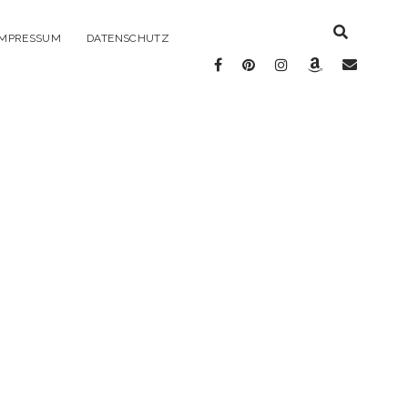
IMPRESSUM
DATENSCHUTZ
facebook
pinterest
instagram
amazon
E-
Mail
e