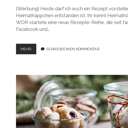
[Werbung] Heute darf ich euch ein Rezept vorstell
Heimathäppchen entstanden ist. Ihr kennt Heimath
WDR startete eine neue Rezepte-Reihe, die seit fas
Facebook und…
ZU
MEHR
SCHREIB EINEN KOMMENTAR
BESUCH
BEI
DEN
WDR-
HEIMATHÄPPCHEN