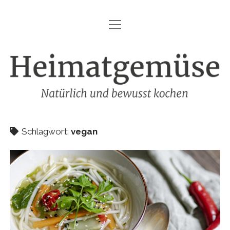
Menü
HEIMATGEMÜSE
öffnen
DIE MARKE – HEIMATGEMÜSE
Heimatgemüse
DAS KOCHBUCH
FOODFOTOGRAFIE
SHOP
Schlagwort:
vegan
KONTAKT
REZEPTE
IMPRESSUM
DATENSCHUTZ