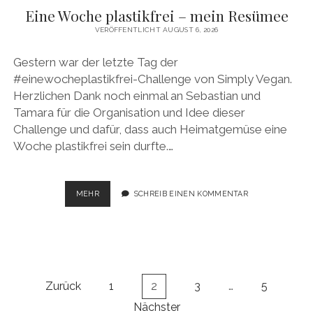
Eine Woche plastikfrei – mein Resümee
VERÖFFENTLICHT AUGUST 6, 2026
Gestern war der letzte Tag der
#einewocheplastikfrei-Challenge von Simply Vegan.
Herzlichen Dank noch einmal an Sebastian und
Tamara für die Organisation und Idee dieser
Challenge und dafür, dass auch Heimatgemüse eine
Woche plastikfrei sein durfte.…
EINE
MEHR
SCHREIB EINEN KOMMENTAR
WOCHE
PLASTIKFREI
–
MEIN
RESÜMEE
Beitragsnavigation
Zurück
1
2
3
…
5
Nächster