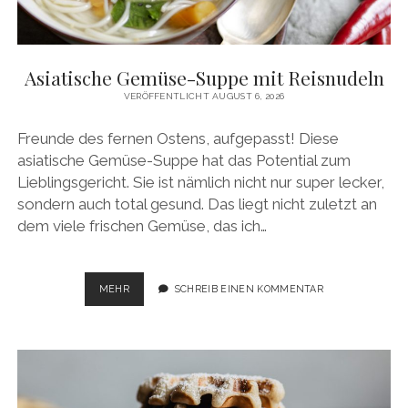
facebook
pinterest
instagram
amazon
E-
Mail
Asiatische Gemüse-Suppe mit Reisnudeln
VERÖFFENTLICHT AUGUST 6, 2026
Freunde des fernen Ostens, aufgepasst! Diese
asiatische Gemüse-Suppe hat das Potential zum
Lieblingsgericht. Sie ist nämlich nicht nur super lecker,
sondern auch total gesund. Das liegt nicht zuletzt an
dem viele frischen Gemüse, das ich…
ASIATISCHE
MEHR
SCHREIB EINEN KOMMENTAR
GEMÜSE-
SUPPE
MIT
REISNUDELN