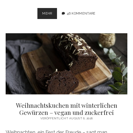
SPECIAL
MEHR
46 KOMMENTARE
ZUM
1.
ADVENT
–
HEIMATGEMÜSE-
GEWINNSPIEL
Weihnachtskuchen mit winterlichen
Gewürzen – vegan und zuckerfrei
VERÖFFENTLICHT AUGUST 6, 2026
Weihnachten, ein Fest der Freude – sagt man