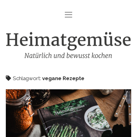
Menü
HEIMATGEMÜSE
öffnen
DIE MARKE – HEIMATGEMÜSE
Heimatgemüse
DAS KOCHBUCH
FOODFOTOGRAFIE
SHOP
Schlagwort:
vegane Rezepte
KONTAKT
REZEPTE
IMPRESSUM
DATENSCHUTZ