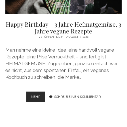
facebook
pinterest
instagram
amazon
E-
Mail
Happy Birthday – 3 Jahre Heimatgemüse, 3
Jahre vegane Rezepte
VERÖFFENTLICHT AUGUST 7, 2026
Man nehme eine kleine Idee, eine handvoll vegane
Rezepte, eine Prise Verrücktheit – und fertig ist
HEIMATGEMÜSE. Zugegeben, ganz so einfach war
es nicht, aus dem spontanen Einfall, ein veganes
Kochbuch zu schreiben, die Marke…
HAPPY
MEHR
SCHREIB EINEN KOMMENTAR
BIRTHDAY
–
3
JAHRE
HEIMATGEMÜSE,