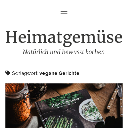
Menü
HEIMATGEMÜSE
öffnen
DIE MARKE – HEIMATGEMÜSE
Heimatgemüse
DAS KOCHBUCH
FOODFOTOGRAFIE
SHOP
Schlagwort:
vegane Gerichte
KONTAKT
REZEPTE
IMPRESSUM
DATENSCHUTZ