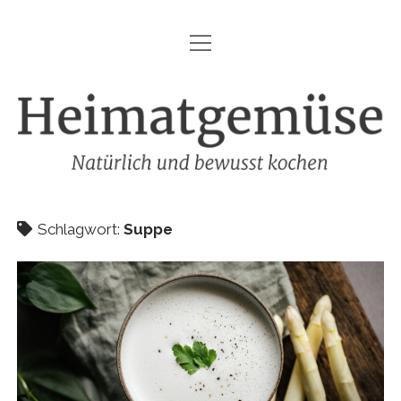
Menü
HEIMATGEMÜSE
öffnen
DIE MARKE – HEIMATGEMÜSE
Heimatgemüse
DAS KOCHBUCH
FOODFOTOGRAFIE
SHOP
Schlagwort:
Suppe
KONTAKT
REZEPTE
IMPRESSUM
DATENSCHUTZ