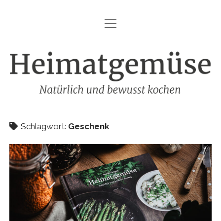
Menü
HEIMATGEMÜSE
öffnen
DIE MARKE – HEIMATGEMÜSE
Heimatgemüse
DAS KOCHBUCH
FOODFOTOGRAFIE
SHOP
Schlagwort:
Geschenk
KONTAKT
REZEPTE
IMPRESSUM
DATENSCHUTZ