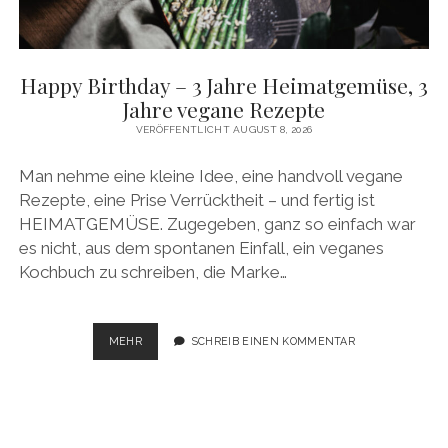
facebook
pinterest
instagram
amazon
E-
Mail
Happy Birthday – 3 Jahre Heimatgemüse, 3
Jahre vegane Rezepte
VERÖFFENTLICHT AUGUST 8, 2026
Man nehme eine kleine Idee, eine handvoll vegane
Rezepte, eine Prise Verrücktheit – und fertig ist
HEIMATGEMÜSE. Zugegeben, ganz so einfach war
es nicht, aus dem spontanen Einfall, ein veganes
Kochbuch zu schreiben, die Marke…
HAPPY
MEHR
SCHREIB EINEN KOMMENTAR
BIRTHDAY
–
3
JAHRE
HEIMATGEMÜSE,