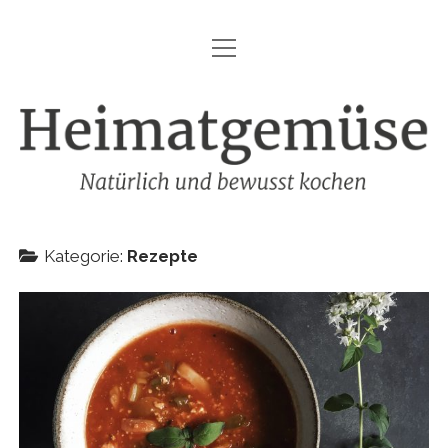
Menü
HEIMATGEMÜSE
öffnen
DIE MARKE – HEIMATGEMÜSE
Heimatgemüse
DAS KOCHBUCH
FOODFOTOGRAFIE
SHOP
Kategorie:
Rezepte
KONTAKT
REZEPTE
IMPRESSUM
DATENSCHUTZ