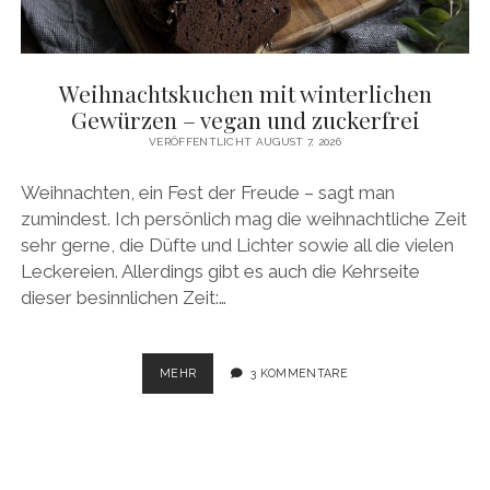
facebook
pinterest
instagram
amazon
E-
Mail
Weihnachtskuchen mit winterlichen
Gewürzen – vegan und zuckerfrei
VERÖFFENTLICHT AUGUST 7, 2026
Weihnachten, ein Fest der Freude – sagt man
zumindest. Ich persönlich mag die weihnachtliche Zeit
sehr gerne, die Düfte und Lichter sowie all die vielen
Leckereien. Allerdings gibt es auch die Kehrseite
dieser besinnlichen Zeit:…
WEIHNACHTSKUCHEN
MEHR
3 KOMMENTARE
MIT
WINTERLICHEN
GEWÜRZEN
–
VEGAN