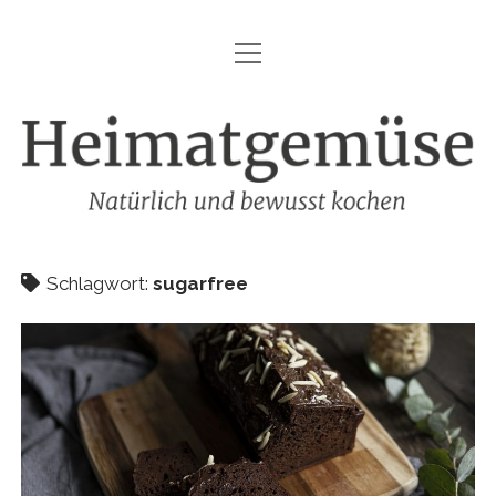
Menü
HEIMATGEMÜSE
öffnen
DIE MARKE – HEIMATGEMÜSE
Heimatgemüse
DAS KOCHBUCH
FOODFOTOGRAFIE
SHOP
Schlagwort:
sugarfree
KONTAKT
REZEPTE
IMPRESSUM
DATENSCHUTZ