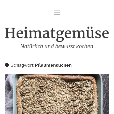
Menü
HEIMATGEMÜSE
öffnen
DIE MARKE – HEIMATGEMÜSE
Heimatgemüse
DAS KOCHBUCH
FOODFOTOGRAFIE
SHOP
Schlagwort:
Pflaumenkuchen
KONTAKT
REZEPTE
IMPRESSUM
DATENSCHUTZ