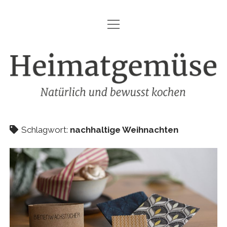
Menü
HEIMATGEMÜSE
öffnen
DIE MARKE – HEIMATGEMÜSE
Heimatgemüse
DAS KOCHBUCH
FOODFOTOGRAFIE
SHOP
Schlagwort:
nachhaltige Weihnachten
KONTAKT
REZEPTE
IMPRESSUM
DATENSCHUTZ