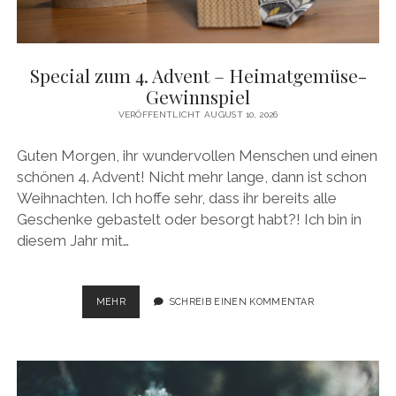
facebook
pinterest
instagram
amazon
E-
Mail
Special zum 4. Advent – Heimatgemüse-
Gewinnspiel
VERÖFFENTLICHT AUGUST 10, 2026
Guten Morgen, ihr wundervollen Menschen und einen
schönen 4. Advent! Nicht mehr lange, dann ist schon
Weihnachten. Ich hoffe sehr, dass ihr bereits alle
Geschenke gebastelt oder besorgt habt?! Ich bin in
diesem Jahr mit…
SPECIAL
MEHR
SCHREIB EINEN KOMMENTAR
ZUM
4.
ADVENT
–
HEIMATGEMÜSE-