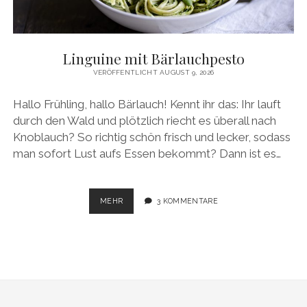
facebook
pinterest
instagram
amazon
E-
Mail
Linguine mit Bärlauchpesto
VERÖFFENTLICHT AUGUST 9, 2026
Hallo Frühling, hallo Bärlauch! Kennt ihr das: Ihr lauft
durch den Wald und plötzlich riecht es überall nach
Knoblauch? So richtig schön frisch und lecker, sodass
man sofort Lust aufs Essen bekommt? Dann ist es…
LINGUINE
MEHR
3 KOMMENTARE
MIT
BÄRLAUCHPESTO