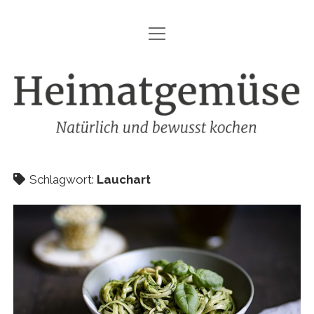
Menü
HEIMATGEMÜSE
öffnen
DIE MARKE – HEIMATGEMÜSE
Heimatgemüse
DAS KOCHBUCH
FOODFOTOGRAFIE
SHOP
Schlagwort:
Lauchart
KONTAKT
REZEPTE
IMPRESSUM
DATENSCHUTZ