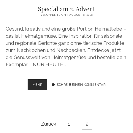
Special am 2. Advent
VERÖFFENTLICHT AUGUST 6, 2026
Gesund, kreativ und eine große Portion Heimatliebe –
das ist Heimatgemüse. Eine Inspiration für saisonale
und regionale Gerichte ganz ohne tierische Produkte
zum Nachkochen und Nachbacken. Entdecke jetzt
die Genusswelt von Heimatgemüse und bestelle dein
Exemplar – NUR HEUTE,…
SPECIAL
MEHR
SCHREIB EINEN KOMMENTAR
AM
2.
ADVENT
Beitragsnavigation
Zurück
1
2