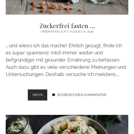
facebook
pinterest
instagram
amazon
E-
Mail
Zuckerfrei fasten …
VERÖFFENTLICHT AUGUST 6, 2026
… und wieso ich das mache! Ehrlich gesagt, finde ich
es super spannend, mich immer weiter und
tiefgründiger mit gesunder Ernährung zu befassen.
Auch dazu gibt es viele verschiedene Meinungen und
Untersuchungen. Deshalb versuche ich meistens,…
ZUCKERFREI
MEHR
SCHREIB EINEN KOMMENTAR
FASTEN
…