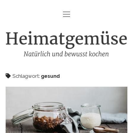
Menü
HEIMATGEMÜSE
öffnen
DIE MARKE – HEIMATGEMÜSE
Heimatgemüse
DAS KOCHBUCH
FOODFOTOGRAFIE
SHOP
Schlagwort:
gesund
KONTAKT
REZEPTE
IMPRESSUM
DATENSCHUTZ