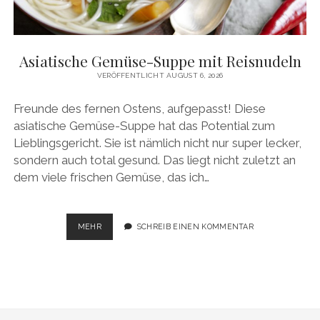
facebook
pinterest
instagram
amazon
E-
Mail
Asiatische Gemüse-Suppe mit Reisnudeln
VERÖFFENTLICHT AUGUST 6, 2026
Freunde des fernen Ostens, aufgepasst! Diese
asiatische Gemüse-Suppe hat das Potential zum
Lieblingsgericht. Sie ist nämlich nicht nur super lecker,
sondern auch total gesund. Das liegt nicht zuletzt an
dem viele frischen Gemüse, das ich…
ASIATISCHE
MEHR
SCHREIB EINEN KOMMENTAR
GEMÜSE-
SUPPE
MIT
REISNUDELN