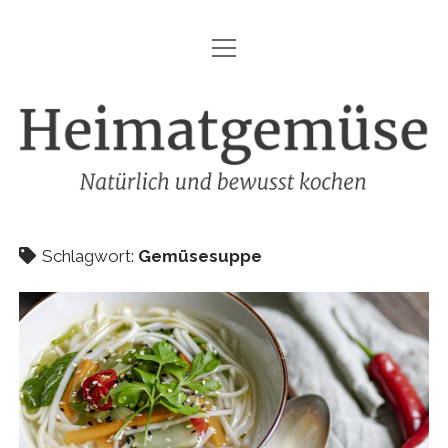
Menü
HEIMATGEMÜSE
öffnen
DIE MARKE – HEIMATGEMÜSE
Heimatgemüse
DAS KOCHBUCH
FOODFOTOGRAFIE
SHOP
Schlagwort:
Gemüsesuppe
KONTAKT
REZEPTE
IMPRESSUM
DATENSCHUTZ