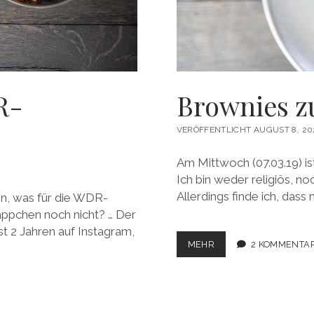
R-
Brownies zu
VERÖFFENTLICHT AUGUST 8, 20
Am Mittwoch (07.03.19) is
Ich bin weder religiös, n
Allerdings finde ich, das
en, was für die WDR-
äppchen noch nicht? … Der
t 2 Jahren auf Instagram,
BROWNIES
MEHR
2 KOMMENTA
ZUR
FASTENZEIT?