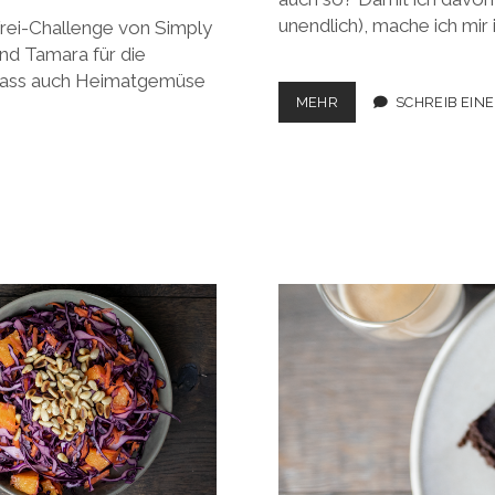
unendlich), mache ich mi
rei-Challenge von Simply
nd Tamara für die
, dass auch Heimatgemüse
SPAGHETTI
MEHR
SCHREIB EIN
MIT
LINSEN-
BOLOGNESE