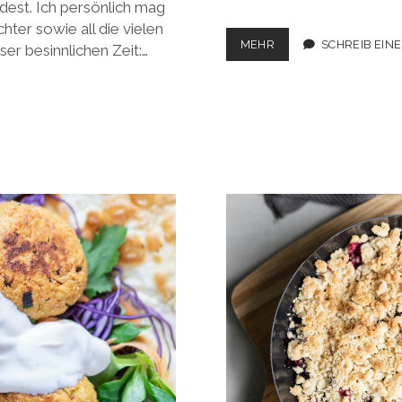
dest. Ich persönlich mag
hter sowie all die vielen
REISSALAT
MEHR
SCHREIB EIN
ser besinnlichen Zeit:…
MIT
GEMÜSE
DER
SAISON