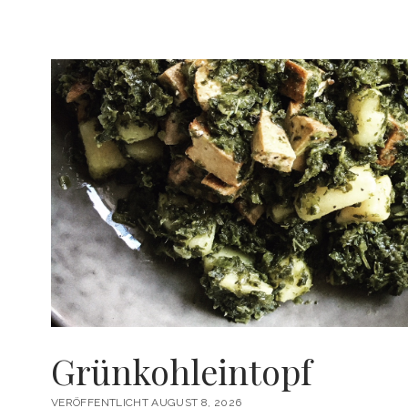
BEI
DEN
WDR-
HEIMATHÄPPCHEN
Grünkohleintopf
VERÖFFENTLICHT AUGUST 8, 2026