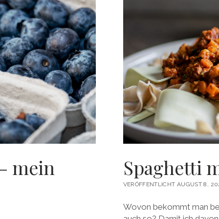
ZUCKERFREI
&
VEGAN
 – mein
Spaghetti 
VERÖFFENTLICHT AUGUST 8, 20
Wovon bekommt man beka
auch so? Damit ich davon n