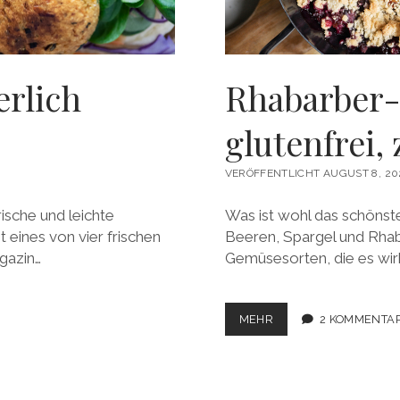
erlich
Rhabarber-
glutenfrei,
VERÖFFENTLICHT AUGUST 8, 20
ische und leichte
Was ist wohl das schönste
 eines von vier frischen
Beeren, Spargel und Rhab
gazin…
Gemüsesorten, die es wirkl
RHABARBER-
MEHR
2 KOMMENTA
BLAUBEER-
CRUMBLE
–
GLUTENFREI,