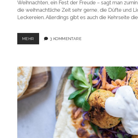
Weihnachten, ein Fest der Freude – sagt man zumin
die weihnachtliche Zeit sehr gerne, die Düfte und Lic
Leckereien. Allerdings gibt es auch die Kehrseite die
WEIHNACHTSKUCHEN
MEHR
3 KOMMENTARE
MIT
WINTERLICHEN
GEWÜRZEN
–
VEGAN
UND
ZUCKERFREI