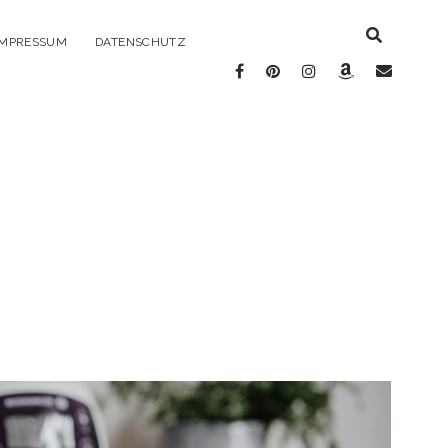
IMPRESSUM
DATENSCHUTZ
facebook
pinterest
instagram
amazon
E-
Mail
e