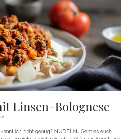
mit Linsen-Bolognese
26
nntlich nicht genug? NUDELN… Geht es euch
icht zu viele in mich reinschaufel (ja das könnte ich