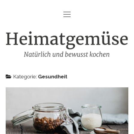
Menü
HEIMATGEMÜSE
öffnen
DIE MARKE – HEIMATGEMÜSE
Heimatgemüse
DAS KOCHBUCH
FOODFOTOGRAFIE
SHOP
Kategorie:
Gesundheit
KONTAKT
REZEPTE
IMPRESSUM
DATENSCHUTZ